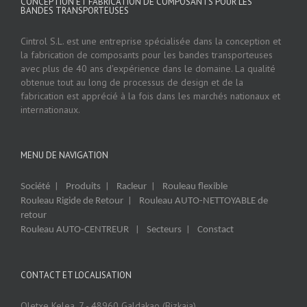
CONCEPTION ET FABRICATION DE COMPOSANTS POUR LES
BANDES TRANSPORTEUSES
Cintrol S.L. est une entreprise spécialisée dans la conception et
la fabrication de composants pour les bandes transporteuses
avec plus de 40 ans d'expérience dans le domaine. La qualité
obtenue tout au long de processus de design et de la
fabrication est apprécié à la fois dans les marchés nationaux et
internationaux.
MENU DE NAVIGATION
|
|
|
Société
Produits
Racleur
Rouleau flexible
|
Rouleau Rigide de Retour
Rouleau AUTO-NETTOYABLE de
retour
|
|
Rouleau AUTO-CENTREUR
Secteurs
Constact
CONTACT ET LOCALISATION
Oletxe Kelea, 7 - 48960 Galdakao (Bizkaia)