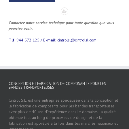
Contactez notre service technique pour toute question que vous
pourriez avoir.
Tlf:
944 572 125 /
E-mail:
cintrolsl@cintrolsl.com
CONCEPTION ET FABRICATION DE COMPOSANTS POUR LES
BANDES TRANSPORTEUSES
Cintrol S.L. est une entreprise spécialisée dans la conception et
la fabrication de composants pour les bandes transporteuses
avec plus de 40 ans d'expérience dans le domaine. La qualité
obtenue tout au long de processus de design et de la
fabrication est apprécié à la fois dans les marchés nationaux et